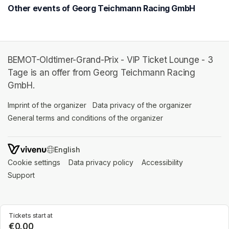
Other events of Georg Teichmann Racing GmbH
BEMOT-Oldtimer-Grand-Prix - VIP Ticket Lounge - 3
Tage is an offer from Georg Teichmann Racing
GmbH.
Imprint of the organizer
(opens in a new tab)
Data privacy of the organizer
(opens in 
General terms and conditions of the organizer
(opens in a new ta
SWITCH LANGUAGE
Cookie settings
(opens in a new tab)
Data privacy policy
(opens in a new tab)
Accessibility
(opens in a n
Support
(opens in a new tab)
Tickets start at
€0.00