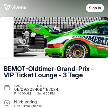
Skip header
Sign in
BEMOT-Oldtimer-Grand-Prix -
VIP Ticket Lounge - 3 Tage
Start
End
08/09/2024
08/11/2024
Fri
10:00 AM
Sun
6:00 PM
Nürburgring
Otto-Flimm-Strasse