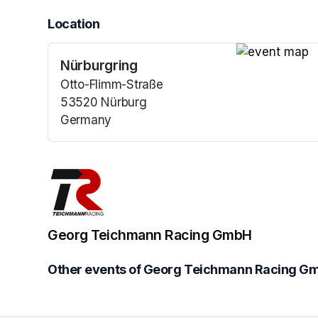
Location
Nürburgring
(opens in a n
Otto-Flimm-Straße
53520 Nürburg
Germany
(opens in a new tab)
Georg Teichmann Racing GmbH
Other events of Georg Teichmann Racing G