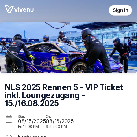
Skip header
Sign in
NLS 2025 Rennen 5 - VIP Ticket
inkl. Loungezugang -
15./16.08.2025
Start
End
08/15/2025
08/16/2025
Fri
12:00 PM
Sat
5:00 PM