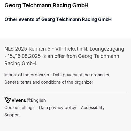
Georg Teichmann Racing GmbH
Other events of Georg Teichmann Racing GmbH
NLS 2025 Rennen 5 - VIP Ticket inkl. Loungezugang
- 15./16.08.2025 is an offer from Georg Teichmann
Racing GmbH.
Imprint of the organizer
(opens in a new tab)
Data privacy of the organizer
(opens in 
General terms and conditions of the organizer
(opens in a new ta
SWITCH LANGUAGE
Cookie settings
(opens in a new tab)
Data privacy policy
(opens in a new tab)
Accessibility
(opens in a n
Support
(opens in a new tab)