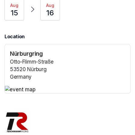
Aug
Aug
15
16
Location
Nürburgring
Otto-Flimm-Straße
53520 Nürburg
Germany
(opens in a new tab)
(opens in a new tab)