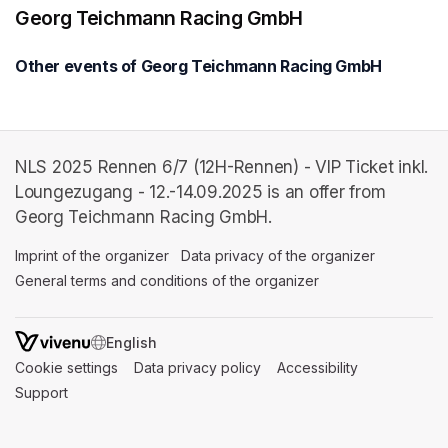
Georg Teichmann Racing GmbH
Other events of Georg Teichmann Racing GmbH
NLS 2025 Rennen 6/7 (12H-Rennen) - VIP Ticket inkl.
Loungezugang - 12.-14.09.2025 is an offer from
Georg Teichmann Racing GmbH.
Imprint of the organizer
(opens in a new tab)
Data privacy of the organizer
(opens in 
General terms and conditions of the organizer
(opens in a new ta
SWITCH LANGUAGE
Cookie settings
(opens in a new tab)
Data privacy policy
(opens in a new tab)
Accessibility
(opens in a n
Support
(opens in a new tab)