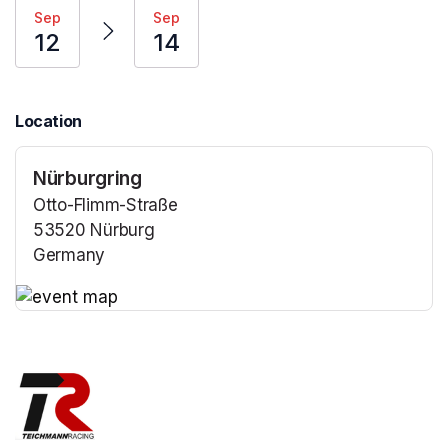
Sep
Sep
12
14
Location
Nürburgring
Otto-Flimm-Straße
53520 Nürburg
Germany
(opens in a new tab)
(opens in a new tab)