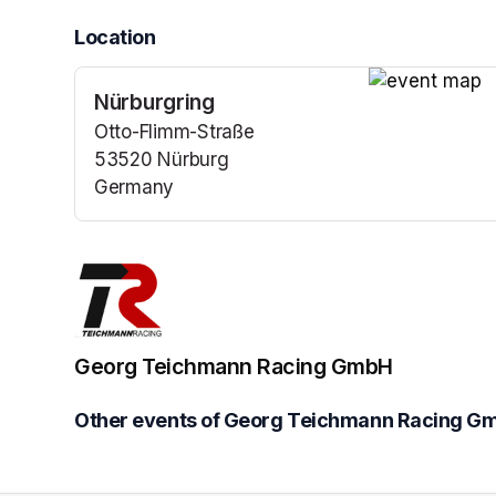
Location
Nürburgring
(opens in a n
Otto-Flimm-Straße
53520 Nürburg
Germany
(opens in a new tab)
Georg Teichmann Racing GmbH
Other events of Georg Teichmann Racing G