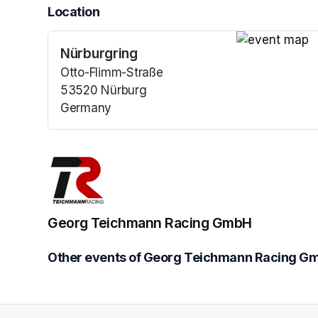
Location
Nürburgring
(opens in a n
Otto-Flimm-Straße
53520 Nürburg
Germany
(opens in a new tab)
Georg Teichmann Racing GmbH
Other events of Georg Teichmann Racing G