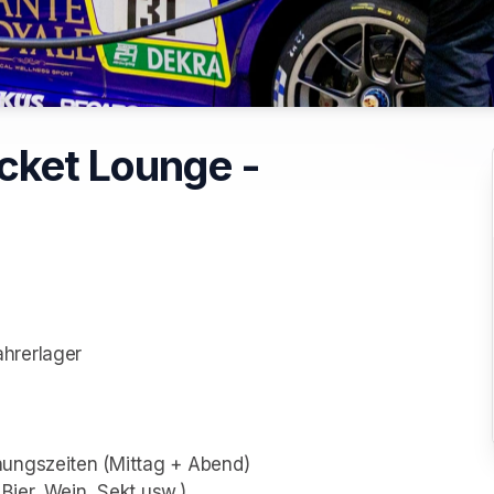
cket Lounge -
hrerlager
nungszeiten (Mittag + Abend)
Bier, Wein, Sekt usw.)