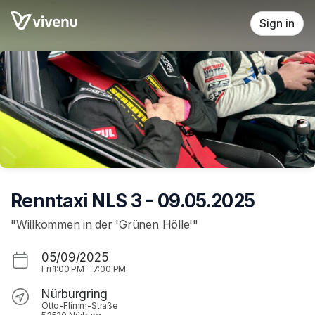
Skip header
Sign in
Renntaxi NLS 3 - 09.05.2025
"Willkommen in der 'Grünen Hölle'"
05/09/2025
Fri
1:00 PM
-
7:00 PM
Nürburgring
Otto-Flimm-Straße