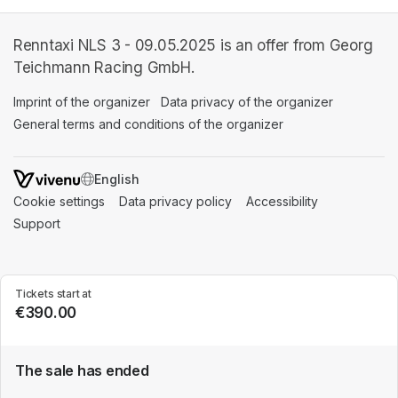
Renntaxi NLS 3 - 09.05.2025 is an offer from Georg
Teichmann Racing GmbH.
Imprint of the organizer
(opens in a new tab)
Data privacy of the organizer
(opens in 
General terms and conditions of the organizer
(opens in a new ta
SWITCH LANGUAGE
Cookie settings
(opens in a new tab)
Data privacy policy
(opens in a new tab)
Accessibility
(opens in a n
Support
(opens in a new tab)
Tickets start at
€390.00
The sale has ended