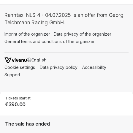
Renntaxi NLS 4 - 04.07.2025 is an offer from Georg
Teichmann Racing GmbH.
Imprint of the organizer
(opens in a new tab)
Data privacy of the organizer
(opens in 
General terms and conditions of the organizer
(opens in a new ta
SWITCH LANGUAGE
Cookie settings
(opens in a new tab)
Data privacy policy
(opens in a new tab)
Accessibility
(opens in a n
Support
(opens in a new tab)
Tickets start at
€390.00
The sale has ended