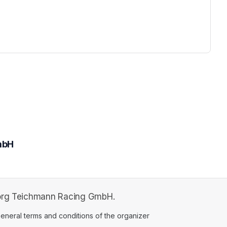
ew tab)
mbH
Georg Teichmann Racing GmbH.
ens in a new tab)
eneral terms and conditions of the organizer
(opens in a new tab)