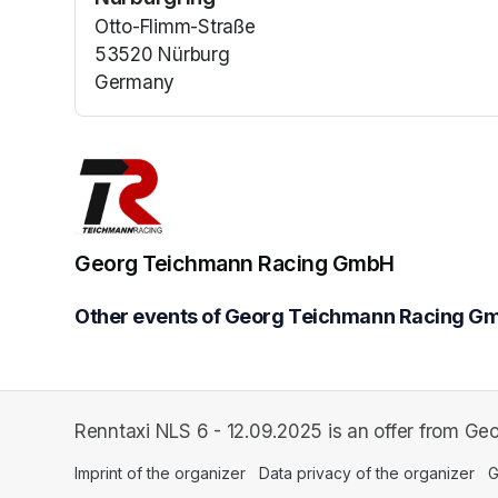
(opens in a n
Otto-Flimm-Straße
53520 Nürburg
Germany
(opens in a new tab)
Georg Teichmann Racing GmbH
Other events of Georg Teichmann Racing G
Renntaxi NLS 6 - 12.09.2025 is an offer from 
Imprint of the organizer
(opens in a new tab)
Data privacy of the organizer
(op
G