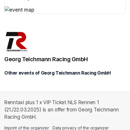
(opens in a new tab)
(opens in a new tab)
Georg Teichmann Racing GmbH
Other events of Georg Teichmann Racing GmbH
Renntaxi plus 1 x VIP Ticket NLS Rennen 1
(21./22.03.2025) is an offer from Georg Teichmann
Racing GmbH.
Imprint of the organizer
(opens in a new tab)
Data privacy of the organizer
(opens in 