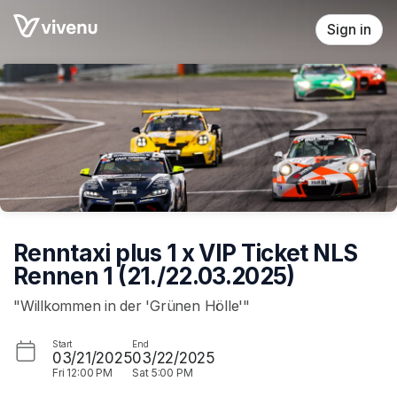
Skip header
Sign in
Renntaxi plus 1 x VIP Ticket NLS
Rennen 1 (21./22.03.2025)
"Willkommen in der 'Grünen Hölle'"
Start
End
03/21/2025
03/22/2025
Fri
12:00 PM
Sat
5:00 PM