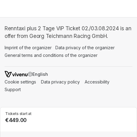
Renntaxi plus 2 Tage VIP Ticket 02./03.08.2024 is an
offer from Georg Teichmann Racing GmbH.
Imprint of the organizer
(opens in a new tab)
Data privacy of the organizer
(opens in 
General terms and conditions of the organizer
(opens in a new ta
SWITCH LANGUAGE
Cookie settings
(opens in a new tab)
Data privacy policy
(opens in a new tab)
Accessibility
(opens in a n
Support
(opens in a new tab)
Tickets start at
€449.00