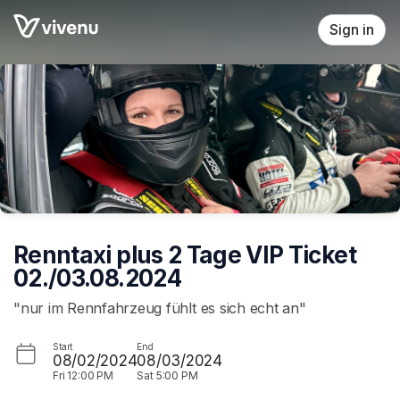
Skip header
Sign in
Renntaxi plus 2 Tage VIP Ticket
02./03.08.2024
"nur im Rennfahrzeug fühlt es sich echt an"
Start
End
08/02/2024
08/03/2024
Fri
12:00 PM
Sat
5:00 PM